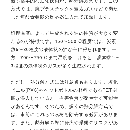
最も基本的な油化技術が、熱分解方式です。この
方式では、廃プラスチックを窒素ガスなどで満た
した無酸素状態の反応器に入れて加熱します。
処理温度によって生成される油の性質が大きく変
わるのが特徴です。450〜500℃程度では、炭素
数5〜30程度の液体状の油が主に得られます。一
方、700〜750℃まで温度を上げると、炭素数1〜
3程度の気体状のガスが多く生成されます。
ただし、熱分解方式には注意点もあります。塩化
ビニル(PVC)やペットボトルの材料であるPET樹
脂が混入していると、有害物質が発生する可能性
があるんです。そのため、多くの熱分解方式で
は、事前にこれらの素材を除去する必要がありま
す。また、熱分解の際に発火や爆発のリスクがあ